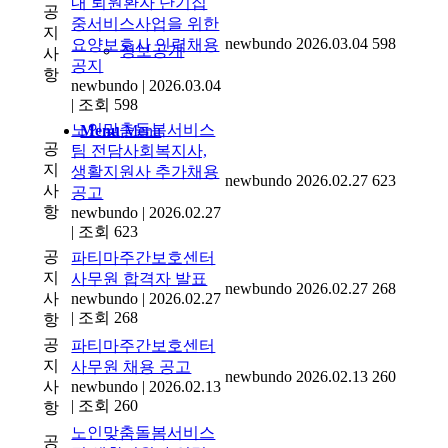
내 퇴원환자 단기집
공
중서비스사업을 위한
지
newbundo
2026.03.04
598
요양보호사 인력채용
정보공개
사
공지
항
newbundo
|
2026.03.04
|
조회 598
노인맞춤돌봄서비스
Menu
Menu
공
팀 전담사회복지사,
지
생활지원사 추가채용
newbundo
2026.02.27
623
사
공고
항
newbundo
|
2026.02.27
|
조회 623
공
파티마주간보호센터
지
사무원 합격자 발표
newbundo
2026.02.27
268
사
newbundo
|
2026.02.27
|
조회 268
항
공
파티마주간보호센터
지
사무원 채용 공고
newbundo
2026.02.13
260
사
newbundo
|
2026.02.13
|
조회 260
항
노인맞춤돌봄서비스
공