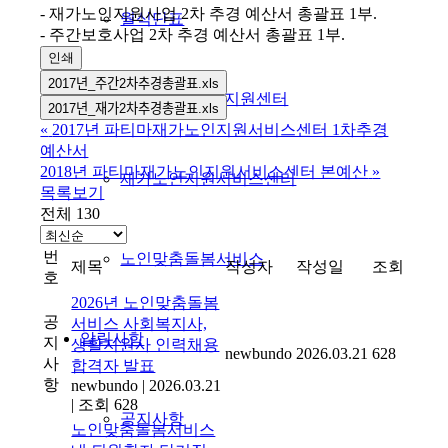
- 재가노인지원사업 2차 추경 예산서 총괄표 1부.
월식단표
- 주간보호사업 2차 추경 예산서 총괄표 1부.
인쇄
2017년_주간2차추경총괄표.xls
파티마재가노인통합지원센터
2017년_재가2차추경총괄표.xls
«
2017년 파티마재가노인지원서비스센터 1차추경
예산서
2018년 파티마재가노인지원서비스센터 본예산
»
재가노인지원서비스센터
목록보기
전체 130
번
노인맞춤돌봄서비스
제목
작성자
작성일
조회
호
2026년 노인맞춤돌봄
공
서비스 사회복지사,
알림사항
지
생활지원사 인력채용
newbundo
2026.03.21
628
사
합격자 발표
항
newbundo
|
2026.03.21
|
조회 628
공지사항
노인맞춤돌봄서비스