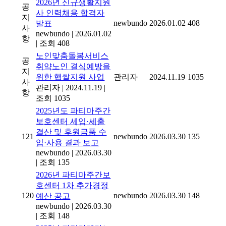
2026년 신규생활지원
공
사 인력채용 합격자
지
newbundo
2026.01.02
408
발표
사
newbundo
|
2026.01.02
항
|
조회 408
노인맞춤돌봄서비스
공
취약노인 결식예방을
지
위한 햅쌀지원 사업
관리자
2024.11.19
1035
사
관리자
|
2024.11.19
|
항
조회 1035
2025년도 파티마주간
보호센터 세입·세출
결산 및 후원금품 수
121
newbundo
2026.03.30
135
입·사용 결과 보고
newbundo
|
2026.03.30
|
조회 135
2026년 파티마주간보
호센터 1차 추가경정
120
newbundo
2026.03.30
148
예산 공고
newbundo
|
2026.03.30
|
조회 148