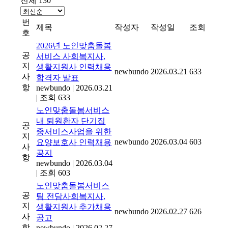
전체 130
번
제목
작성자
작성일
조회
호
2026년 노인맞춤돌봄
공
서비스 사회복지사,
지
생활지원사 인력채용
newbundo
2026.03.21
633
사
합격자 발표
항
newbundo
|
2026.03.21
|
조회 633
노인맞춤돌봄서비스
내 퇴원환자 단기집
공
중서비스사업을 위한
지
newbundo
2026.03.04
603
요양보호사 인력채용
사
공지
항
newbundo
|
2026.03.04
|
조회 603
노인맞춤돌봄서비스
공
팀 전담사회복지사,
지
생활지원사 추가채용
newbundo
2026.02.27
626
사
공고
항
newbundo
|
2026.02.27