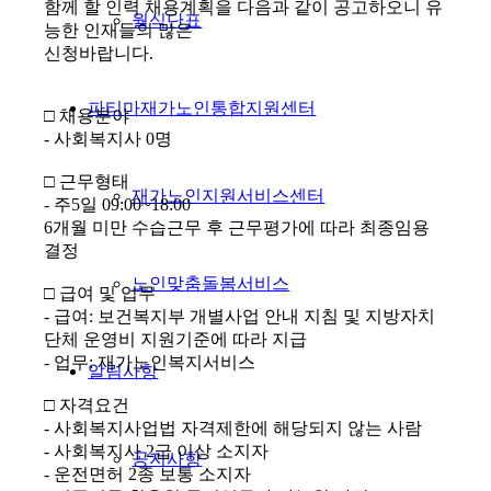
함께 할 인력 채용계획을 다음과 같이 공고하오니 유
월식단표
능한 인재들의 많은
신청바랍니다.
파티마재가노인통합지원센터
□ 채용분야
- 사회복지사 0명
□ 근무형태
재가노인지원서비스센터
- 주5일 09:00~18:00
6개월 미만 수습근무 후 근무평가에 따라 최종임용
결정
노인맞춤돌봄서비스
□ 급여 및 업무
- 급여: 보건복지부 개별사업 안내 지침 및 지방자치
단체 운영비 지원기준에 따라 지급
- 업무: 재가노인복지서비스
알림사항
□ 자격요건
- 사회복지사업법 자격제한에 해당되지 않는 사람
- 사회복지사 2급 이상 소지자
공지사항
- 운전면허 2종 보통 소지자