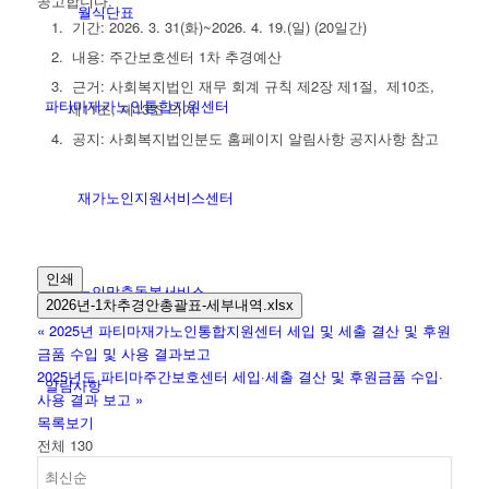
공고합니다.
월식단표
기간: 2026. 3. 31(화)~2026. 4. 19.(일) (20일간)
내용: 주간보호센터 1차 추경예산
근거: 사회복지법인 재무 회계 규칙 제2장 제1절, 제10조,
파티마재가노인통합지원센터
제11조, 제13조 의거
공지: 사회복지법인분도 홈페이지 알림사항 공지사항 참고
재가노인지원서비스센터
인쇄
노인맞춤돌봄서비스
2026년-1차추경안총괄표-세부내역.xlsx
«
2025년 파티마재가노인통합지원센터 세입 및 세출 결산 및 후원
금품 수입 및 사용 결과보고
2025년도 파티마주간보호센터 세입·세출 결산 및 후원금품 수입·
알림사항
사용 결과 보고
»
목록보기
전체 130
공지사항