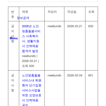
번
제목
작성자
작성일
조회
호
정보공개
공
2026년 노인
newbundo
2026.03.21
630
지
맞춤돌봄서비
사
스 사회복지
Menu
항
사, 생활지원
사 인력채용
합격자 발표
newbundo
|
2026.03.21
|
조회 630
공
노인맞춤돌봄
newbundo
2026.03.04
601
지
서비스내 퇴원
사
환자 단기집중
항
서비스사업을
위한 요양보호
사 인력채용
공지