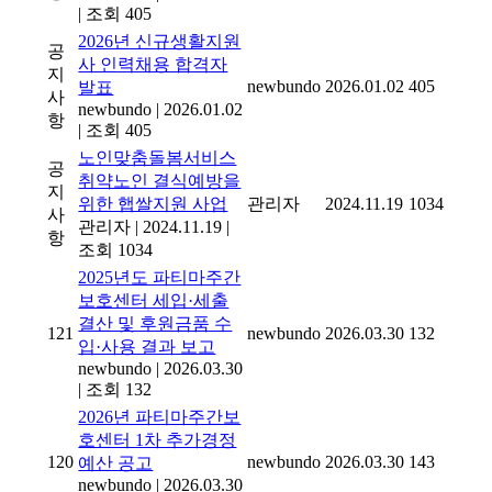
|
조회 405
2026년 신규생활지원
공
사 인력채용 합격자
지
newbundo
2026.01.02
405
발표
사
newbundo
|
2026.01.02
항
|
조회 405
노인맞춤돌봄서비스
공
취약노인 결식예방을
지
위한 햅쌀지원 사업
관리자
2024.11.19
1034
사
관리자
|
2024.11.19
|
항
조회 1034
2025년도 파티마주간
보호센터 세입·세출
결산 및 후원금품 수
121
newbundo
2026.03.30
132
입·사용 결과 보고
newbundo
|
2026.03.30
|
조회 132
2026년 파티마주간보
호센터 1차 추가경정
120
newbundo
2026.03.30
143
예산 공고
newbundo
|
2026.03.30