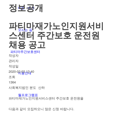
정보공개
비젼 · 미션
파티마재가노인지원서비
오시는 길
스센터 주간보호 운전원
채용 공고
파티마주간보호센터
작성자
관리자
작성일
2020-02-03 13:40
이용안내
조회
1364
사회복지법인 분도 산하
월프로그램표
파티마재가노인지원서비스센터 주간보호 운전원을
다음과 같이 모집하오니 많은 신청 바랍니다.