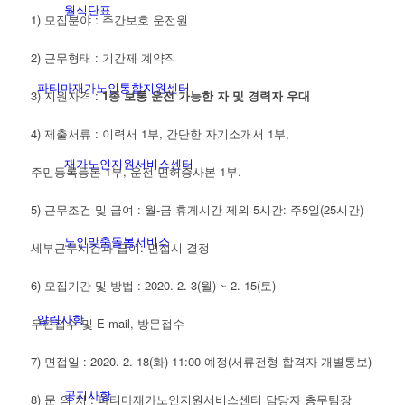
월식단표
1) 모집분야 : 주간보호 운전원
2) 근무형태 : 기간제 계약직
파티마재가노인통합지원센터
3) 지원자격 :
1
종 보통 운전 가능한 자 및 경력자 우대
4) 제출서류 : 이력서 1부, 간단한 자기소개서 1부,
재가노인지원서비스센터
주민등록등본 1부, 운전 면허증사본 1부.
5) 근무조건 및 급여 : 월-금 휴게시간 제외 5시간: 주5일(25시간)
노인맞춤돌봄서비스
세부근무시간과 급여: 면접시 결정
6) 모집기간 및 방법 : 2020. 2. 3(월) ~ 2. 15(토)
알림사항
우편접수 및 E-mail, 방문접수
7) 면접일 : 2020. 2. 18(화) 11:00 예정(서류전형 합격자 개별통보)
공지사항
8) 문 의 처 : 파티마재가노인지원서비스센터 담당자 총무팀장