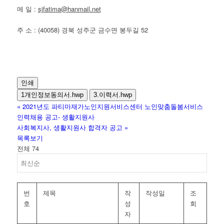
메 일 :
sjfatima@hanmail.net
주 소 : (40058) 경북 성주군 금수면 봉두길 52
인쇄
1개인정보동의서.hwp
3.이력서.hwp
«
2021년도 파티마재가노인지원서비스센터 노인맞춤돌봄서비스
인력채용 공고- 생활지원사
사회복지사, 생활지원사 합격자 공고
»
목록보기
전체 74
번
제목
작
작성일
조
호
성
회
자