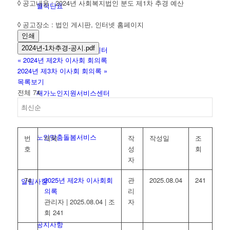
◊ 공고내용 : 2024년 사회복지법인 분도 제1차 추경 예산
월식단표
◊ 공고장소 : 법인 게시판, 인터넷 홈페이지
인쇄
2024년-1차추경-공시.pdf
파티마재가노인통합지원센터
«
2024년 제2차 이사회 회의록
2024년 제3차 이사회 회의록
»
목록보기
전체 74
재가노인지원서비스센터
노인맞춤돌봄서비스
번
제목
작
작성일
조
호
성
회
자
74
2025년 제2차 이사회회
관
2025.08.04
241
알림사항
의록
리
관리자
|
2025.08.04
|
조
자
회 241
공지사항