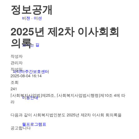
정보공개
비젼 · 미션
2025년 제2차 이사회회
의록
오시는 길
작성자
관리자
작성일
파티마주간보호센터
2025-08-04 16:14
조회
241
⌈사회복지사업법⌋제25조, ⌈사회복지사업법시행령⌋제10조 4에 따
이용안내
라
다음과 같이 사회복지법인분도 2025년 제2차 이사회 회의록을
월프로그램표
공고합니다