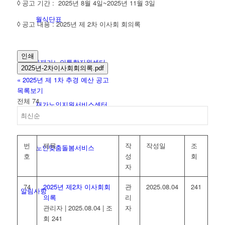
◊ 공고 기간 : 2025년 8월 4일~2025년 11월 3일
월식단표
◊ 공고 내용 : 2025년 제 2차 이사회 회의록
인쇄
파티마재가노인통합지원센터
2025년-2차이사회회의록.pdf
«
2025년 제 1차 추경 예산 공고
목록보기
전체 74
재가노인지원서비스센터
번
제목
작
작성일
조
노인맞춤돌봄서비스
호
성
회
자
74
2025년 제2차 이사회회
관
2025.08.04
241
알림사항
의록
리
관리자
|
2025.08.04
|
조
자
회 241