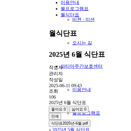
이용안내
월프로그램표
월식단표
비젼 · 미션
월식단표
오시는 길
2025년 6월 식단표
파티마주간보호센터
작성자
관리자
작성일
2025-06-11 09:43
이용안내
조회
106
2025년 6월 식단표
좋아요
0
싫어요
0
월프로그램표
인쇄
식단표2025년-6월.pdf
«
2025년 5월 식단표