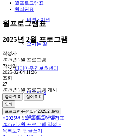
월프로그램표
월식단표
비젼 · 미션
월프로그램표
2025년 2월 프로그램
오시는 길
작성자
2025년 2월 프로그램
작성일
파티마주간보호센터
2025-02-04 11:26
조회
27
2025년 2월 프로그램 게시
이용안내
좋아요
0
싫어요
0
인쇄
프로그램-운영일정2025.2..hwp
월프로그램표
«
2025년 1월 프로그램일정표
2025년 3월 프로그램 일정
»
목록보기
답글쓰기