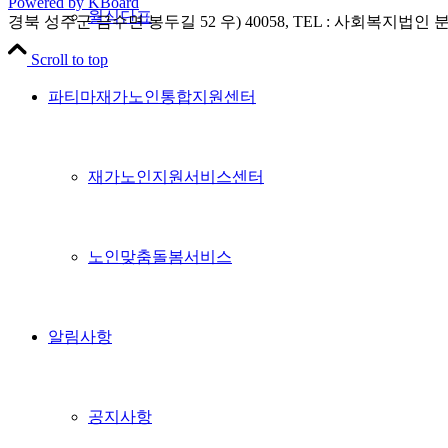
Powered by KBoard
월식단표
경북 성주군 금수면 봉두길 52 우) 40058, TEL : 사회복지법인 분도 0
Scroll to top
파티마재가노인통합지원센터
재가노인지원서비스센터
노인맞춤돌봄서비스
알림사항
공지사항