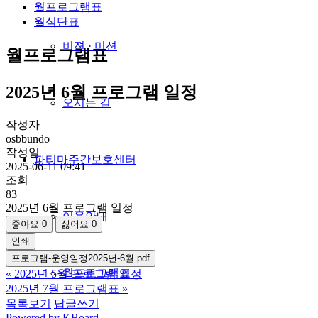
월프로그램표
월식단표
비젼 · 미션
월프로그램표
2025년 6월 프로그램 일정
오시는 길
작성자
osbbundo
작성일
파티마주간보호센터
2025-06-11 09:41
조회
83
2025년 6월 프로그램 일정
이용안내
좋아요
0
싫어요
0
인쇄
프로그램-운영일정2025년-6월.pdf
월프로그램표
«
2025년 5월 프로그램 일정
2025년 7월 프로그램표
»
목록보기
답글쓰기
Powered by KBoard