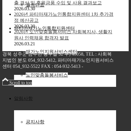
출 결산 및 후원금품 수입 및 사용 결과보고
월식단표
2026.03.30
2026년 파티마재가노인통합지원센터 1차 추가경
정 예산공고
2026.03.30
파티마재가노인통합지원센터
2026년 노인맞춤돌봄서비스 사회복지사, 생활지
원사 인력채용 합격자 발표
2026.03.21
재가노인지원서비스센터
경북 성주군 금수면 봉두길 52 우) 40058, TEL : 사회복
지법인 분도 054_932-5412, 파티마재가노인지원서비스
센터 054_932-5522 FAX : 054-932-5413 -
Enfold Theme
by Kriesi
노인맞춤돌봄서비스
Scroll to top
알림사항
공지사항